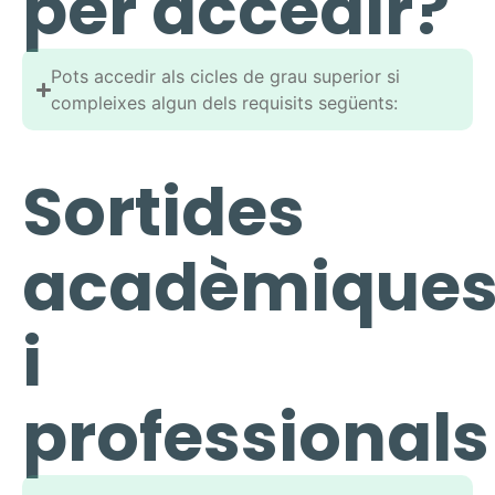
per accedir
?
Pots accedir als cicles de grau superior si
compleixes algun dels requisits següents:
Sortides
acadèmique
i
professionals