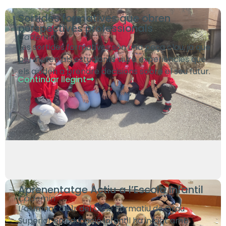
Sortides formatives que obren
perspectives professionals
Cademin
Les sortides formatives són una peça clau, ja que
permeten als estudiants viure experiències que
els ajuden a prendre decisions sobre el seu futur.
Continuar llegint
Aprenentatge Actiu a l’Escola Infantil
Cademin
L’alumnat de 1r del Cicle Formatiu de Grau
Superior en Educació Infantil ha iniciat amb