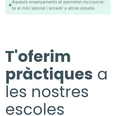
Aquests ensenyaments et permeten incorporar-
te al món laboral i accedir a altres estudis.
T'oferim
pràctiques
a
les nostres
escoles