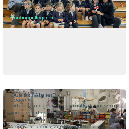
entusiasme el seu primer projecte de Treball
Integrat.
Continuar llegint
Què és l’Atelier?
Cademin
L’Atelier és un gran espai, un antic magatzem que
vam convertir en taller de creativitat i
pensament. Un taller artístic on desenvolupar la
creativitat entesa com la capacitat d’idear