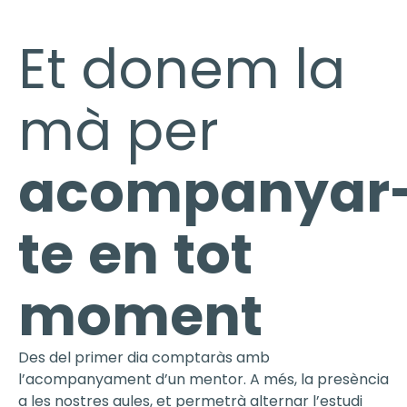
Et donem la
mà per
acompanyar
te
en
tot
moment
Des del primer dia comptaràs amb
l’acompanyament d’un mentor. A més, la presència
a les nostres aules, et permetrà alternar l’estudi