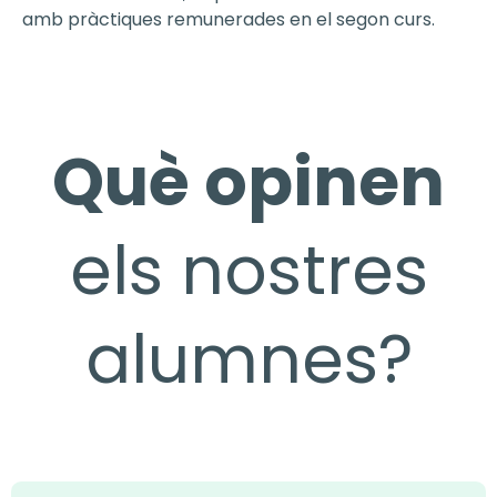
amb pràctiques remunerades en el segon curs.
Què opinen
els nostres
alumnes?