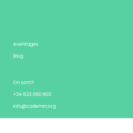
Aventages
Blog
On som?
+34 623 060 900
info@cademin.org