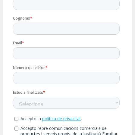
43,
Valldoreix