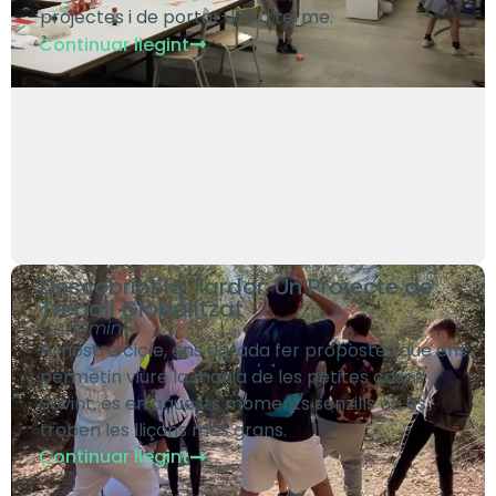
projectes i de portar-los a terme.
Continuar llegint
Descobrint la Tardor: Un Projecte de
Treball Globalitzat
Cademin
Al nostre cicle, ens agrada fer propostes que ens
permetin viure la màgia de les petites coses.
Sovint, és en aquests moments senzills on es
troben les lliçons més grans.
Continuar llegint